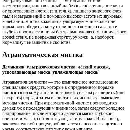
Ультразвуковая чистка лица — метод аппаратной
косметологии, направленный на безопасное очищение кожи
от ороговевших клеток (эпителия), лишнего жирового слоя,
пыли и загрязнений с помощью высокочастотных звуковых
колебаний. Чистка кожи лица ультразвуком позволяет не
только «освободить» кожу от лишнего кожного сала, но и
глубоко проникает в поры без травмирующего механического
воздействия, не повреждая структуру кожи, а, наоборот,
нормализуя ее защитные свойства
Атравматическая чистка
Демакияж, ультразвуковая чистка, лёгкий массаж,
успокаивающая маска, увлажняющая маска/
Атравматичная чистка — это комплексное использование
специальных средств, которые в определённом порядке
наносятся на кожу лица и позволяют сначала расширить (или
раскрыть) поры, а затем вычистить их используя «мягкие»
методы чистки. При атравматичной чистке производится
демакияж с последующим пилингом, затем следует холодное
гидрирование, после которого делается маска глубокой
очистки и маска, соответствующая типу кожи. И, наконец,
заключительной процедурой является нанесение защитного
крема, соответствующего типу кожи клиента.