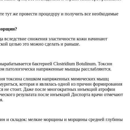
те тут же провести процедуру и получить все необходимые
 морщин?
да вследствие снижения эластичности кожи начинают
кой целью это можно сделать и раньше.
рабатывается бактерией Clostridium Botulinum. Токсин
этом патологически напряженные мышцы расслабляются.
ствия токсина слишком напряженных мимических мышц
риться, которая и являлась одной из причин формирования
ся не стоит. Даже после многократных инъекций атрофии
ического результата после инъекций Диспорта врачи отмечают
я.
щин и складок: мелкие морщины и морщины средней глубины