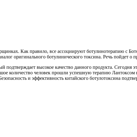
рщинках. Как правило, все ассоциируют ботулинотерапию с Бот
налог оригинального ботулинического токсина. Речь пойдет о п
й подтверждает высокое качество данного продукта. Сегодня эт
ольшое количество человек прошли успешную терапию Лантоксом 
 Безопасность и эффективность китайского ботулотоксина подт