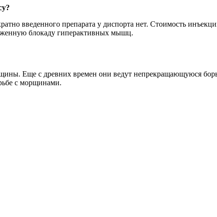
су?
ратно введенного препарата у диспорта нет. Стоимость инъекци
ыраженную блокаду гиперактивных мышц.
ины. Еще с древних времен они ведут непрекращающуюся борьб
рьбе с морщинами.