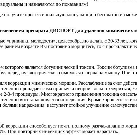
ивидуальны и назначаются по показаниям!
где получите профессиональную консультацию бесплатно и сможе
 применением препарата ДИСПОРТ для удаления мимических
«прививки молодости», целесообразно делать с 30-33 лет, ког
е раннем возрасте Вы постоянно морщитесь, то с профилактичес
которого является ботулинический токсин. Токсин ботулизма вы
руя передачу электрического импулься с нерва на мышцу. При 
 для коррекции мимических морщин. Расслабление за счет дей
епенно пропадает сама привычка непроизвольно хмуриться, жму
ле 2-3-4 процедуры. Многократного применения токсина опасать
остепенно восстанавливается иннервация. Кроме хорошего эстет
и болями напряжения, наступает стойкое улучшение самочувстви
кой коррекции способствует почти полному разглаживанию мор
0%. При повторных инъекциях эффект может нарастать.